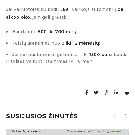
Jei vairuotojas su kodu
„69“
vairuoja automobilį
be
alkobloko
, jam gali grėsti:
Bauda nuo
500 iki 700 eurų
;
Teisių atėmimas nuo
6 iki 12 mėnesių
;
Jei vėl nustatomas girtumas – iki
1500 eurų
bauda
ir teisės vairuoti atėmimas iki 18 mėn.
SUSIJUSIOS ŽINUTĖS