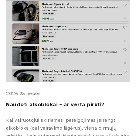
2026 23 liepos
Naudoti alkoblokai – ar verta pirkti?
2
A
Kai vairuotojui skiriamas įpareigojimas įsirengti
alkobloką (dėl vairavimo išgėrus), viena pirmųjų
K
minčių – kaip sutaupyti. Naujo sertifikuoto alkobloko