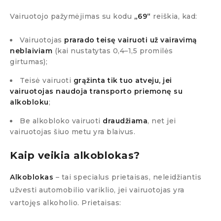
Vairuotojo pažymėjimas su kodu
„69“
reiškia, kad:
Vairuotojas
prarado teisę vairuoti už vairavimą
neblaiviam
(kai nustatytas 0,4–1,5 promilės
girtumas);
Teisė vairuoti
grąžinta tik tuo atveju, jei
vairuotojas naudoja transporto priemonę su
alkobloku
;
Be alkobloko vairuoti
draudžiama
, net jei
vairuotojas šiuo metu yra blaivus.
Kaip veikia alkoblokas?
Alkoblokas
– tai specialus prietaisas, neleidžiantis
užvesti automobilio variklio, jei vairuotojas yra
vartojęs alkoholio. Prietaisas: