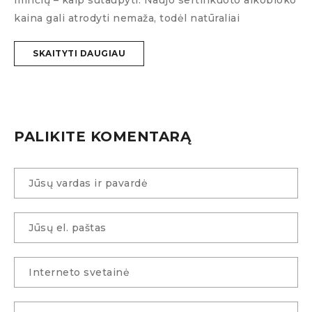
a
kaina gali atrodyti nemaža, todėl natūraliai
a
š
SKAITYTI DAUGIAU
PALIKITE KOMENTARĄ