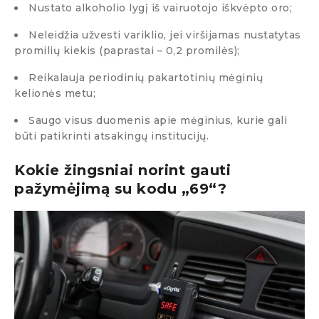
Nustato alkoholio lygį iš vairuotojo iškvėpto oro;
Neleidžia užvesti variklio, jei viršijamas nustatytas
promilių kiekis (paprastai – 0,2 promilės);
Reikalauja periodinių pakartotinių mėginių
kelionės metu;
Saugo visus duomenis apie mėginius, kurie gali
būti patikrinti atsakingų institucijų.
Kokie žingsniai norint gauti
pažymėjimą su kodu „69“?