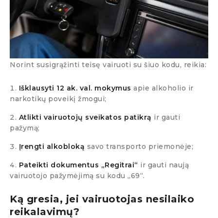
Norint susigrąžinti teisę vairuoti su šiuo kodu, reikia:
Išklausyti 12 ak. val. mokymus
apie alkoholio ir
narkotikų poveikį žmogui;
Atlikti vairuotojų sveikatos patikrą
ir gauti
pažymą;
Įrengti
alkobloką
savo transporto priemonėje;
Pateikti dokumentus „Regitrai“
ir gauti naują
vairuotojo pažymėjimą su kodu „69“.
Ką gresia, jei vairuotojas nesilaiko
reikalavimų?