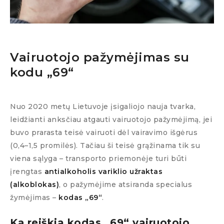
Vairuotojo pažymėjimas su
kodu „69“
Nuo 2020 metų Lietuvoje įsigaliojo nauja tvarka,
leidžianti anksčiau atgauti vairuotojo pažymėjimą, jei
buvo prarasta teisė vairuoti dėl vairavimo išgėrus
(0,4–1,5 promilės). Tačiau ši teisė grąžinama tik su
viena sąlyga – transporto priemonėje turi būti
įrengtas
antialkoholis variklio užraktas
(alkoblokas)
, o pažymėjime atsiranda specialus
žymėjimas –
kodas „69“
.
Ką reiškia kodas „69“ vairuotojo