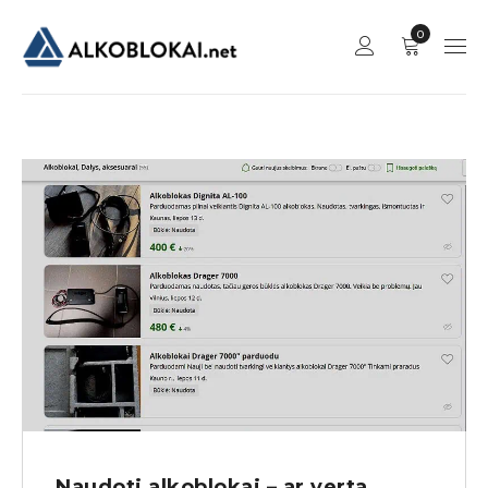
0
Naudoti alkoblokai – ar verta