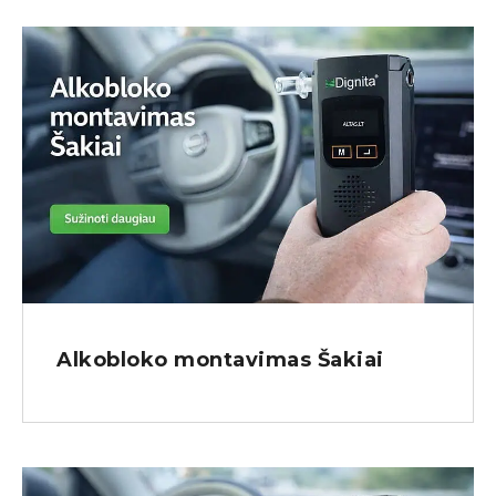
Alkobloko montavimas Šakiai